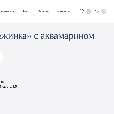
0
0
 компании
Блог
Отзывы
Контакты
жинка» с аквамарином
карата;
 карата 3/5