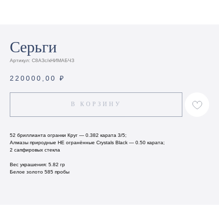
Серьги
Артикул:
С8АЗс/кНИМАБЧЗ
220000,00
₽
В КОРЗИНУ
52 бриллианта огранки Круг — 0.382 карата 3/5;
Алмазы природные НЕ огранённые Crystals Black — 0.50 карата;
2 сапфировых стекла
Вес украшения: 5.82 гр
Белое золото 585 пробы