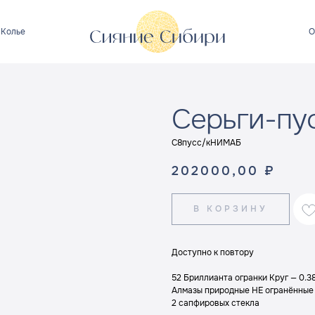
Колье
О
Серьги-пу
C8пусс/кНИМАБ
202000,00
₽
В КОРЗИНУ
Доступно к повтору
52 Бриллианта огранки Круг — 0.3
Алмазы природные НЕ огранённые Cr
2 сапфировых стекла