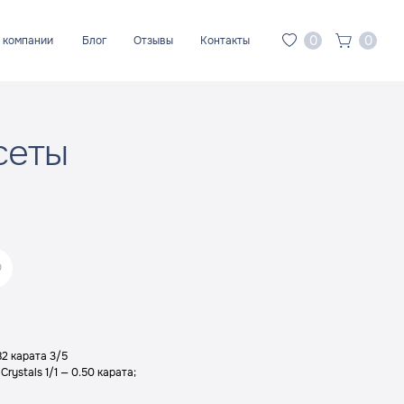
0
0
 компании
Блог
Отзывы
Контакты
сеты
82 карата 3/5
ystals 1/1 — 0.50 карата;