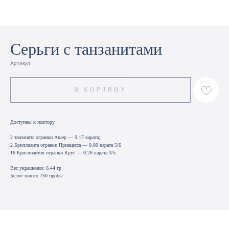
Серьги с танзанитами
Артикул:
В КОРЗИНУ
Доступны к повтору
2 танзанита огранки Ашер — 9.17 карата;
2 Бриллианта огранки Принцесса — 0.80 карата 5/6
16 Бриллиантов огранки Круг — 0.26 карата 3/5.
Вес украшения: 6.44 гр
Белое золото 750 пробы