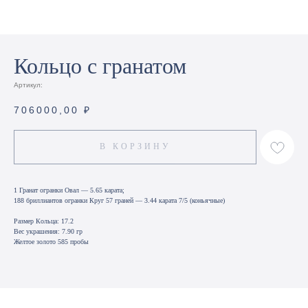
Кольцо с гранатом
Артикул:
706000,00
₽
В КОРЗИНУ
1 Гранат огранки Овал — 5.65 карата;
188 бриллиантов огранки Круг 57 граней — 3.44 карата 7/5 (коньячные)
Размер Кольца: 17.2
Вес украшения: 7.90 гр
Желтое золото 585 пробы