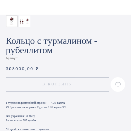
Кольцо с турмалином -
рубеллитом
Артикул:
308000,00
₽
В КОРЗИНУ
1 турмалин фантазийной огранки — 4.22 карата;
49 Бриллиантов огранки Круг — 0.26 карата 3/5.
Вес украшения: 3.46 гр
Белое золото 585 пробы
*В продаже
совместно с серьгами