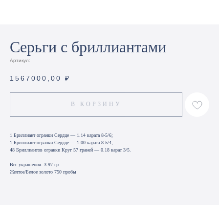
Серьги с бриллиантами
Артикул:
1567000,00
₽
В КОРЗИНУ
1 Бриллиант огранки Сердце — 1.14 карата 8-5/6;
1 Бриллиант огранки Сердце — 1.00 карата 8-5/4;
48 Бриллиантов огранки Круг 57 граней — 0.18 карат 3/5.
Вес украшения: 3.97 гр
Желтое/Белое золото 750 пробы